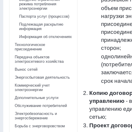
режима потребления
объем прис
электроэнергии
нагрузки э
Паспорта услуг (процессов)
присоедине
Подлежащая раскрытию
информация
присоедине
Информация об отключениях
принадлежн
Технологическое
сторон;
присоединение
однолинейн
Передача объектов
электросетевого хозяйства
(потребите
Вынос сетей
заключаетс
Энергосбытовая деятельность
срок начал
Коммерческий учет
электроэнергии
Копию договор
Дополнительные услуги
управлению
- 
Обслуживание потребителей
управлению еди
Электробезопасность и
сетью;
энергосбережение
Проект догово
Борьба с энерговоровством