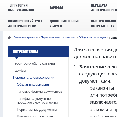
ТЕРРИТОРИЯ
ПЕРЕДАЧА
ТАРИФЫ
ОБСЛУЖИВАНИЯ
ЭЛЕКТРОЭНЕРГ
КОММЕРЧЕСКИЙ УЧЕТ
ДОПОЛНИТЕЛЬНЫЕ
ОБСЛУЖИВАНИЕ
ЭЛЕКТРОЭНЕРГИИ
УСЛУГИ
ПОТРЕБИТЕЛЕЙ
Главная страница
»
Передача электроэнергии
»
Общая информация
»
Тариф
Для заключения д
ПОТРЕБИТЕЛЯМ
должен направить
Территория обслуживания
Заявление о з
Тарифы
следующие све
Передача электроэнергии
документами:
Общая информация
реквизиты 
Типовые формы документов
или потреб
Тарифы на услуги по
заключаетс
передаче электроэнергии
объемы и п
Нормативные документы
разбивкой 
Введение ограничения