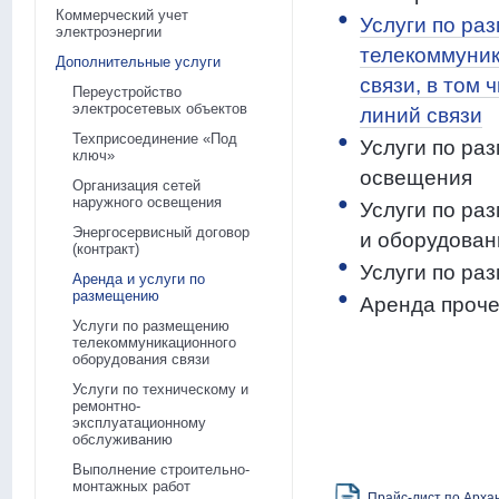
Коммерческий учет
Услуги по р
электроэнергии
телекоммуник
Дополнительные услуги
связи, в том 
Переустройство
электросетевых объектов
линий связи
Техприсоединение «Под
Услуги по ра
ключ»
освещения
Организация сетей
наружного освещения
Услуги по ра
Энергосервисный договор
и оборудован
(контракт)
Услуги по р
Аренда и услуги по
размещению
Аренда проче
Услуги по размещению
телекоммуникационного
оборудования связи
Услуги по техническому и
ремонтно-
эксплуатационному
обслуживанию
Выполнение строительно-
монтажных работ
Прайс-лист по Арха